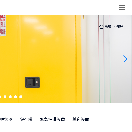
規劃·佈局
抽氣罩
儲存櫃
緊急沖淋設備
其它設備