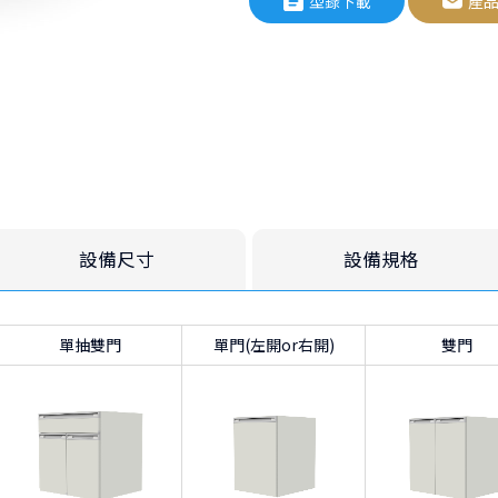
型錄下載
產
品質控制實驗室（QC Lab）
化學與製藥分析實驗室
高等教育或研究機構的物理量
半導體或精密儀器校正區
任需高穩定性之天平放置平台
設備尺寸
設備規格
單抽雙門
單門(左開or右開)
雙門