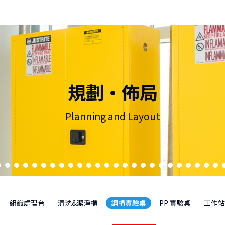
規劃·佈局
Planning and Layout
組織處理台
清洗&潔淨櫃
鋼構實驗桌
PP 實驗桌
工作站