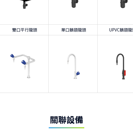
雙口平行龍頭
單口鵝頸龍頭
UPVC鵝頸龍
關聯設備