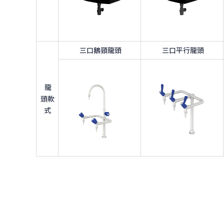
三口鵝頸龍頭
三口平行龍頭
龍
頭款
式