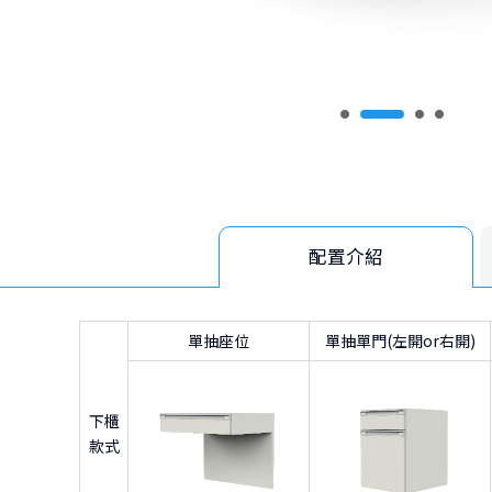
配置介紹
單抽座位
單抽單門(左開or右開)
下櫃
款式