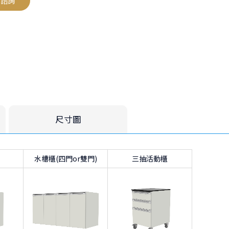
品諮詢
測區
的場域
尺寸圖
水槽櫃(四門or雙門)
三抽活動櫃