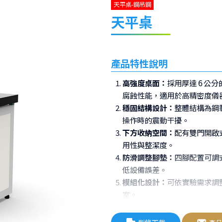
天平桌-鋼吊鋼
天平桌
產品特性說明
高強度桌面：
採用厚達 6 
腐蝕性能，適用於高精密度儀
穩固結構設計：
整體結構為鋼
操作時的震動干擾。
下方收納空間：
配有雙門開啟
用性與整潔度。
防滑調整腳墊：
四腳配置可調
低設備誤差。
模組化設計：
可依實驗需求調
室。
應用範圍