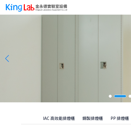
IAC 高效能排煙櫃
鋼製排煙櫃
PP 排煙櫃