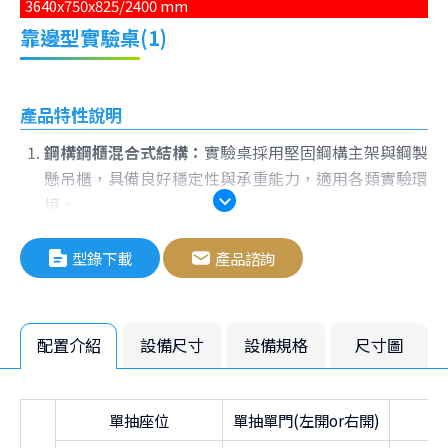
3640x750x825/2400 mm
靠邊型實驗桌(1)
產品特性說明
鋼構鋼櫃混合式結構：
實驗桌採用堅固鋼構主架與鋼製
懸吊櫃，具備良好穩定性與承重能力，適用各類實驗環
境。
上方配置鋼製壁櫃：
壁櫃提供充足收納空間，門板為對
開型設計，便於存取，整體為防鏽耐蝕烤漆鋼板製成。
型錄下載
產品諮詢
中段搭配雙層藥品層架：
藥架可調整高度，利於分類擺
放試劑或器材，提升儲物彈性與操作便利性。
右側配置實驗用水槽與滴水架：
配備耐酸鹼PP水槽、
配置介紹
設備尺寸
設備規格
尺寸圖
三口龍頭與滴水架，便於玻璃器皿清洗與瀝乾。
懸吊式下櫃設計具模組化優勢：
各櫃體為標準模組，未
來可依實驗需求彈性更換為抽屜櫃、門櫃、座位空間或
單抽座位
單抽單門(左開or右開)
開放區域。