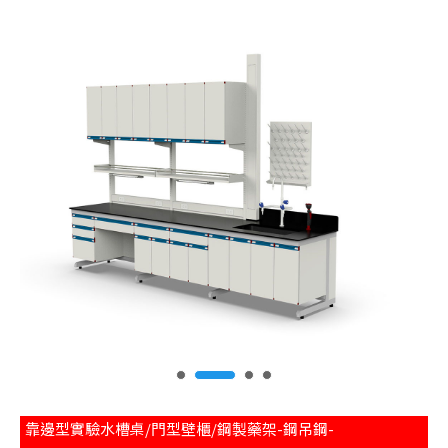
靠邊型實驗水槽桌/門型壁櫃/鋼製藥架-鋼吊鋼-