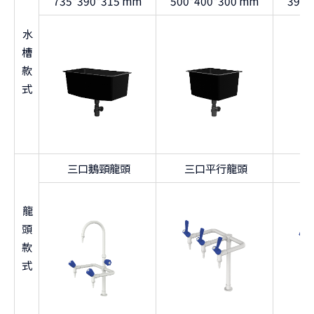
735*390*315 mm
500*400*300 mm
395*
水
槽
款
式
三口鵝頸龍頭
三口平行龍頭
雙
龍
頭
款
式