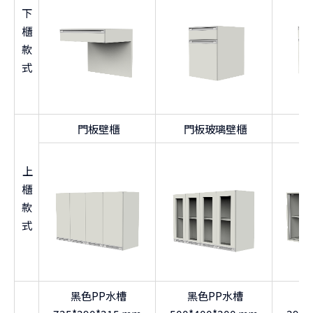
實驗桌面材質高耐化學性：
搭載耐酸鹼與耐熱性優異的
下
實驗檯面材質（如環氧樹脂板、化學板等），方便清潔
櫃
維護。
款
整合電源配置：
背板設有插座模組，便於儀器用電，提
式
升實驗效率。
應用範圍
門板壁櫃
門板玻璃壁櫃
適用於各式化學、生物、製藥與分析類實驗室。
適合進行樣品前處理、器皿清洗、試劑存放與一般實驗
上
操作。
櫃
特別適合需搭配上下收納設備、水源操作與多樣化儀器
款
配置的實驗空間。
式
廣泛應用於學研單位、產業實驗室與教學示範空間。
黑色PP水槽
黑色PP水槽
黑