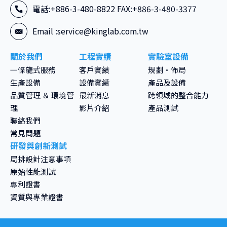
電話:+886-3-480-8822 FAX:+886-3-480-3377
Email :
service@kinglab.com.tw
關於我們
工程實績
實驗室設備
一條龍式服務
客戶實績
規劃·佈局
生產設備
設備實績
產品及設備
品質管理 ＆ 環境管
最新消息
跨領域的整合能力
理
影片介紹
產品測試
聯絡我們
常見問題
研發與創新測試
局排設計注意事項
原始性能測試
專利證書
資質與專業證書