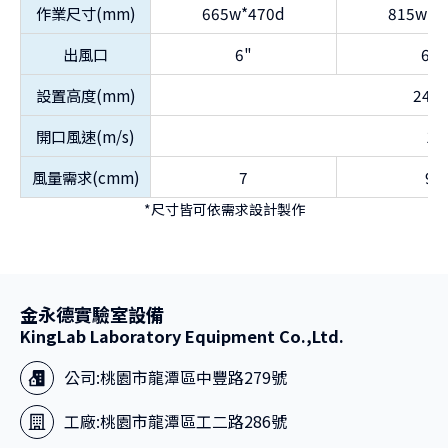
作業尺寸(mm)
665w*470d
815w*4
上方配置抽氣接管，可直接連接排風管線，將污染
氣體導出或連接濾毒模組處理。
出風口
6"
6"
內建LED照明與多組插座，提升實驗過程中的操作
便利性與設備整合性。
設置高度(mm)
240
控制面板
開口風速(m/s)
12
設置於罩體左上側，具備直覺式控制：
抽氣風速設定與啟動
風量需求(cmm)
7
9
照明燈開關
*尺寸皆可依需求設計製作
定時器功能
壓差表或異常警示燈號提示（依選配）
下方：整合式實驗桌
桌體結構為高強度鋼製框架，搭配H型桌腳結構，
金永德實驗室設備
承重穩定、耐震性佳。
KingLab Laboratory Equipment Co.,Ltd.
標配為高耐化學性黑色實驗台面，可依需求選用 耐
公司:
桃園市龍潭區中豐路279號
強酸鹼等級的化學板材（如可耐王水等級）。
桌下配有雙抽屜組，便於收納實驗器材、文具與個
工廠:
桃園市龍潭區工二路286號
人用品。